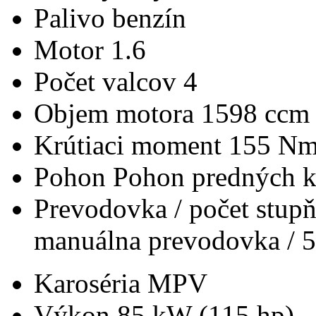
Palivo
benzín
Motor
1.6
Počet valcov
4
Objem motora
1598 ccm
Krútiaci moment
155 N
Pohon
Pohon predných k
Prevodovka / počet stup
manuálna prevodovka / 5
Karoséria
MPV
Výkon
85 kW (115 hp)