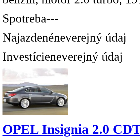
Spotreba
---
Najazdené
neverejný údaj
Investície
neverejný údaj
OPEL Insignia 2.0 CDT