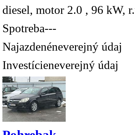
diesel, motor 2.0 , 96 kW, r
Spotreba
---
Najazdené
neverejný údaj
Investície
neverejný údaj
Pohrebak