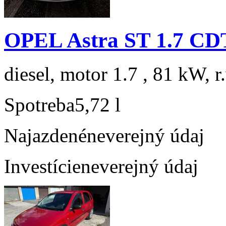
OPEL Astra ST 1.7 C
diesel, motor 1.7 , 81 kW, r
Spotreba
5,72 l
Najazdené
neverejný údaj
Investície
neverejný údaj