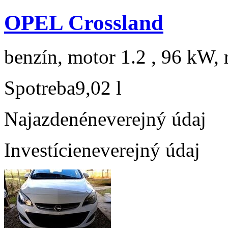
OPEL Crossland
benzín, motor 1.2 , 96 kW, 
Spotreba
9,02 l
Najazdené
neverejný údaj
Investície
neverejný údaj