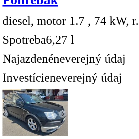
diesel, motor 1.7 , 74 kW, r
Spotreba
6,27 l
Najazdené
neverejný údaj
Investície
neverejný údaj