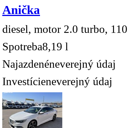
Anička
diesel, motor 2.0 turbo, 110
Spotreba
8,19 l
Najazdené
neverejný údaj
Investície
neverejný údaj