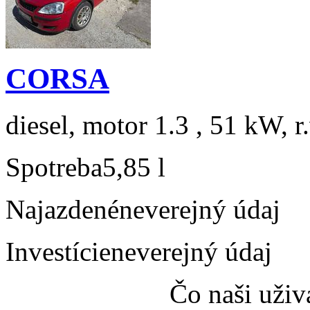
CORSA
diesel, motor 1.3 , 51 kW, r
Spotreba
5,85 l
Najazdené
neverejný údaj
Investície
neverejný údaj
Čo naši uživ