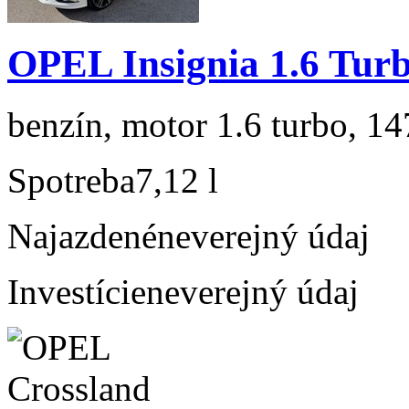
OPEL Insignia 1.6 Tur
benzín, motor 1.6 turbo, 14
Spotreba
7,12 l
Najazdené
neverejný údaj
Investície
neverejný údaj