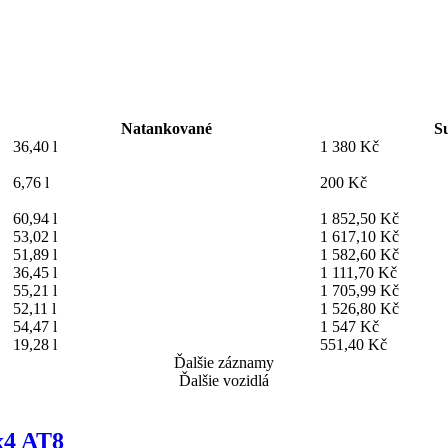
Natankované
S
36,40 l
1 380 Kč
6,76 l
200 Kč
60,94 l
1 852,50 Kč
53,02 l
1 617,10 Kč
51,89 l
1 582,60 Kč
36,45 l
1 111,70 Kč
55,21 l
1 705,99 Kč
52,11 l
1 526,80 Kč
54,47 l
1 547 Kč
19,28 l
551,40 Kč
Ďalšie záznamy
Ďalšie vozidlá
x4 AT8