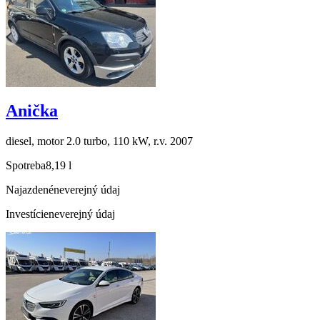
Anička
diesel, motor 2.0 turbo, 110 kW, r.v. 2007
Spotreba
8,19 l
Najazdené
neverejný údaj
Investície
neverejný údaj