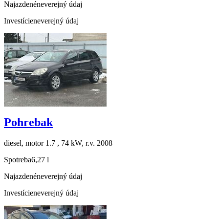
Najazdené
neverejný údaj
Investície
neverejný údaj
Pohrebak
diesel, motor 1.7 , 74 kW, r.v. 2008
Spotreba
6,27 l
Najazdené
neverejný údaj
Investície
neverejný údaj