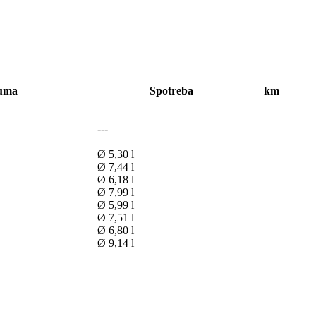
uma
Spotreba
km
---
Ø 5,30 l
Ø 7,44 l
Ø 6,18 l
Ø 7,99 l
Ø 5,99 l
Ø 7,51 l
Ø 6,80 l
Ø 9,14 l