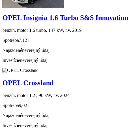
OPEL Insignia 1.6 Turbo S&S Innovation
benzín, motor 1.6 turbo, 147 kW, r.v. 2019
Spotreba
7,12 l
Najazdené
neverejný údaj
Investície
neverejný údaj
OPEL Crossland
benzín, motor 1.2 , 96 kW, r.v. 2024
Spotreba
9,02 l
Najazdené
neverejný údaj
Investície
neverejný údaj