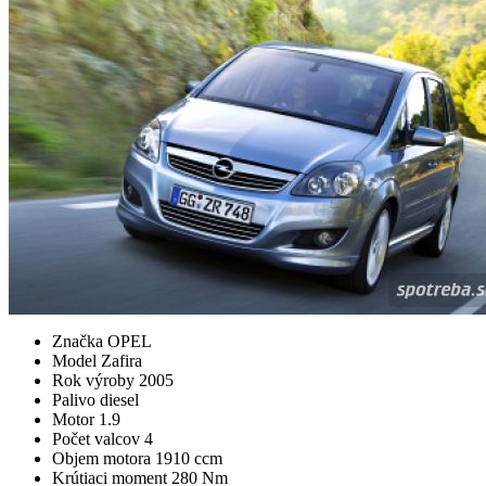
Značka
OPEL
Model
Zafira
Rok výroby
2005
Palivo
diesel
Motor
1.9
Počet valcov
4
Objem motora
1910 ccm
Krútiaci moment
280 Nm