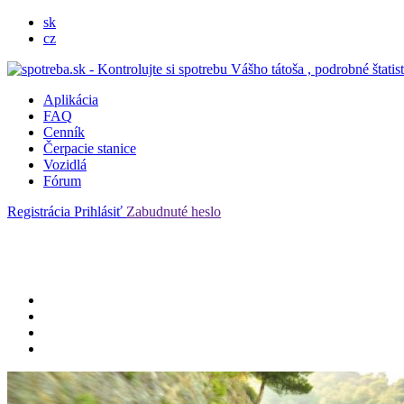
sk
cz
Aplikácia
FAQ
Cenník
Čerpacie stanice
Vozidlá
Fórum
Registrácia
Prihlásiť
Zabudnuté heslo