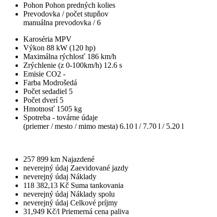
Pohon
Pohon predných kolies
Prevodovka / počet stupňov
manuálna prevodovka / 6
Karoséria
MPV
Výkon
88 kW (120 hp)
Maximálna rýchlosť
186 km/h
Zrýchlenie (z 0-100km/h)
12.6 s
Emisie CO2
-
Farba
Modrošedá
Počet sedadiel
5
Počet dverí
5
Hmotnosť
1505 kg
Spotreba - továrne údaje
(priemer / mesto / mimo mesta)
6.10 l / 7.70 l / 5.20 l
257 899 km
Najazdené
neverejný údaj
Zaevidované jazdy
neverejný údaj
Náklady
118 382,13 Kč
Suma tankovania
neverejný údaj
Náklady spolu
neverejný údaj
Celkové príjmy
31,949 Kč/l
Priemerná cena paliva