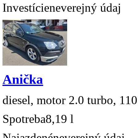
Investície
neverejný údaj
Anička
diesel, motor 2.0 turbo, 110
Spotreba
8,19 l
Najazdené
neverejný údaj