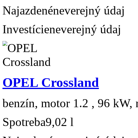
Najazdené
neverejný údaj
Investície
neverejný údaj
OPEL Crossland
benzín, motor 1.2 , 96 kW, 
Spotreba
9,02 l