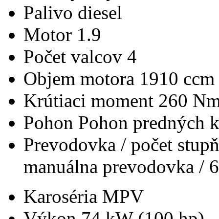
Palivo
diesel
Motor
1.9
Počet valcov
4
Objem motora
1910 ccm
Krútiaci moment
260 N
Pohon
Pohon predných k
Prevodovka / počet stup
manuálna prevodovka / 6
Karoséria
MPV
Výkon
74 kW (100 hp)