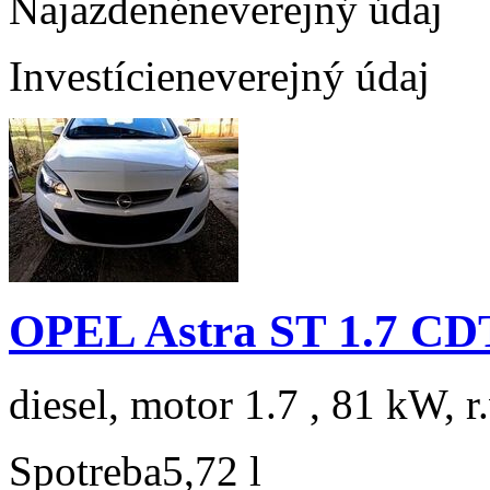
Najazdené
neverejný údaj
Investície
neverejný údaj
OPEL Astra ST 1.7 C
diesel, motor 1.7 , 81 kW, r
Spotreba
5,72 l