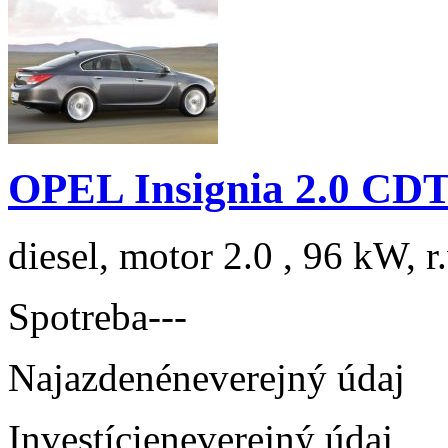
OPEL Insignia 2.0 CDT
diesel, motor 2.0 , 96 kW, r
Spotreba
---
Najazdené
neverejný údaj
Investície
neverejný údaj