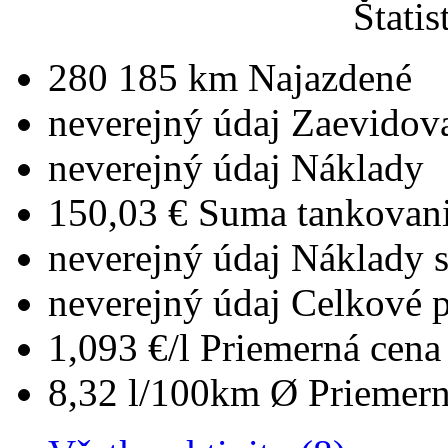
Štatis
280 185 km
Najazdené
neverejný údaj
Zaevidov
neverejný údaj
Náklady
150,03 €
Suma tankovan
neverejný údaj
Náklady 
neverejný údaj
Celkové 
1,093 €/l
Priemerná cena 
8,32 l/100km
Ø Priemern