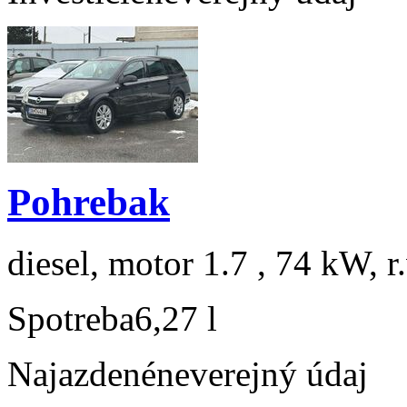
Pohrebak
diesel, motor 1.7 , 74 kW, r
Spotreba
6,27 l
Najazdené
neverejný údaj