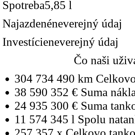
Spotreba
5,85 l
Najazdené
neverejný údaj
Investície
neverejný údaj
Čo naši uživ
304 734 490 km
Celkovo
38 590 352 €
Suma nákl
24 935 300 €
Suma tank
11 574 345 l
Spolu nata
257 357 x
Celkovo tanko