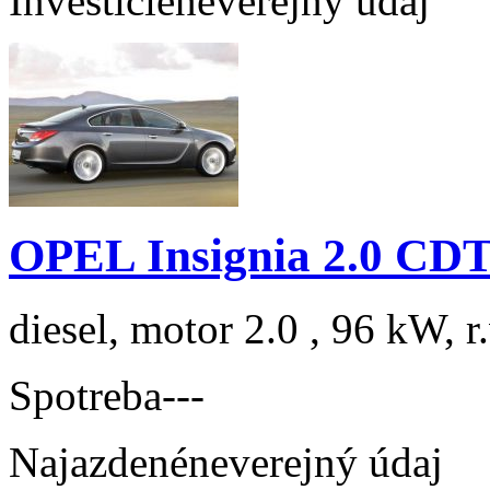
Investície
neverejný údaj
OPEL Insignia 2.0 CDT
diesel, motor 2.0 , 96 kW, r
Spotreba
---
Najazdené
neverejný údaj