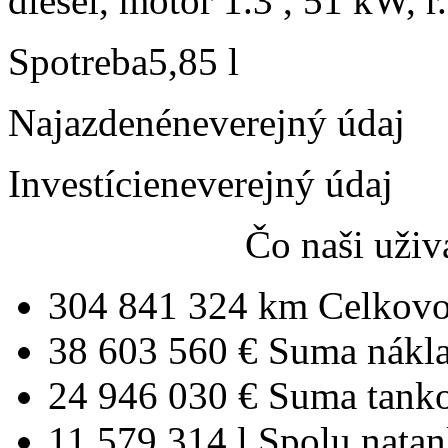
diesel, motor 1.3 , 51 kW, r
Spotreba
5,85 l
Najazdené
neverejný údaj
Investície
neverejný údaj
Čo naši uživ
304 841 324 km
Celkovo
38 603 560 €
Suma nákl
24 946 030 €
Suma tank
11 579 314 l
Spolu nata