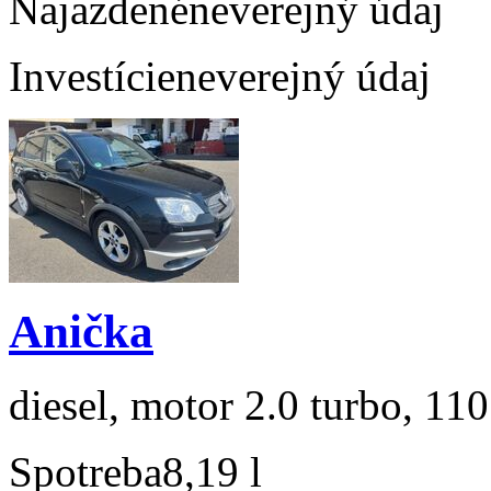
Najazdené
neverejný údaj
Investície
neverejný údaj
Anička
diesel, motor 2.0 turbo, 110
Spotreba
8,19 l