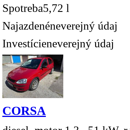
Spotreba
5,72 l
Najazdené
neverejný údaj
Investície
neverejný údaj
CORSA