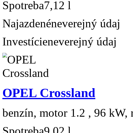
Spotreba
7,12 l
Najazdené
neverejný údaj
Investície
neverejný údaj
OPEL Crossland
benzín, motor 1.2 , 96 kW, 
Spotreba
9,02 l