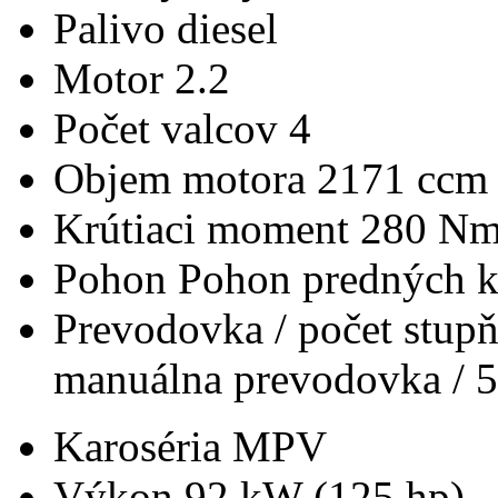
Palivo
diesel
Motor
2.2
Počet valcov
4
Objem motora
2171 ccm
Krútiaci moment
280 N
Pohon
Pohon predných k
Prevodovka / počet stup
manuálna prevodovka / 5
Karoséria
MPV
Výkon
92 kW (125 hp)